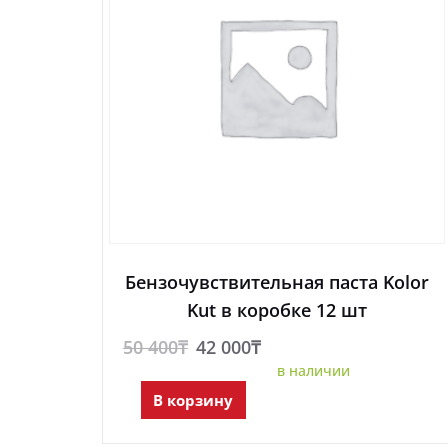
Бензочувствительная паста Kolor
Kut в коробке 12 шт
Первоначальная
Текущая
50 400
₸
42 000
₸
в наличии
цена
цена:
составляла
42
В корзину
50
000₸.