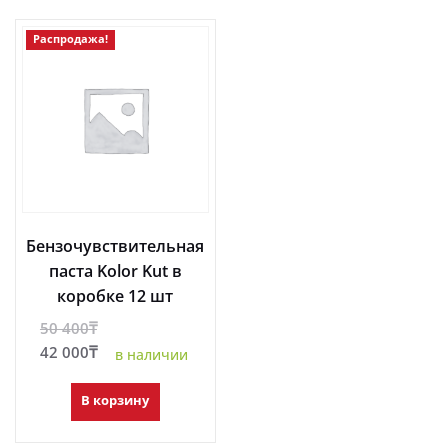
Распродажа!
Бензочувствительная
паста Kolor Kut в
коробке 12 шт
Первоначальная
50 400
₸
цена
Текущая
42 000
₸
в наличии
составляла
цена:
50
42
В корзину
400₸.
000₸.